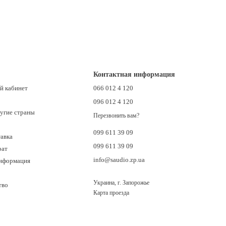
Контактная информация
й кабинет
066 012 4 120
096 012 4 120
ругие страны
Перезвонить вам?
099 611 39 09
тавка
099 611 39 09
рат
info@saudio.zp.ua
информация
Украина, г. Запорожье
тво
Карта проезда