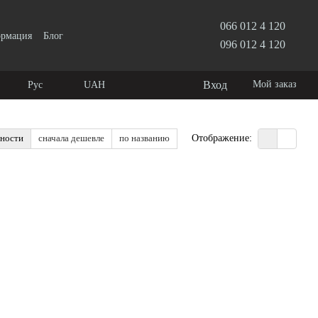
066 012 4 120
ормация
Блог
096 012 4 120
Вход
Мой заказ
Рус
UAH
рности
сначала дешевле
по названию
Отображение: