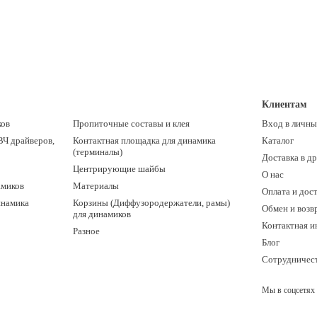
Клиентам
ков
Пропиточные составы и клея
Вход в личны
ВЧ драйверов,
Контактная площадка для динамика
Каталог
(терминалы)
Доставка в д
Центрирующие шайбы
О нас
амиков
Материалы
Оплата и дос
инамика
Корзины (Диффузородержатели, рамы)
Обмен и возв
для динамиков
Контактная 
Разное
Блог
Сотрудничес
Мы в соцсетях