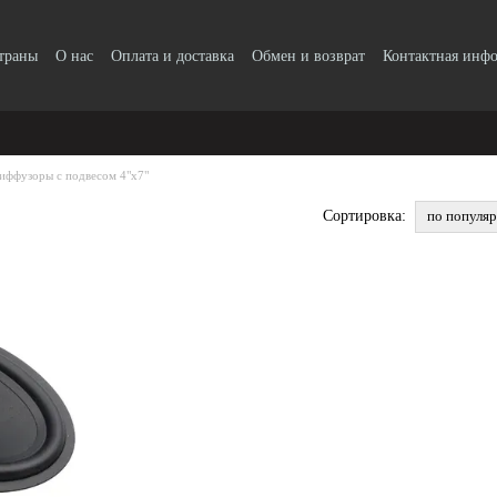
страны
О нас
Оплата и доставка
Обмен и возврат
Контактная инф
иффузоры с подвесом 4"х7"
по популя
Сортировка: