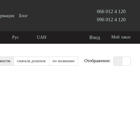
066 012 4 120
ормация
Блог
096 012 4 120
Вход
Мой заказ
Рус
UAH
рности
сначала дешевле
по названию
Отображение: