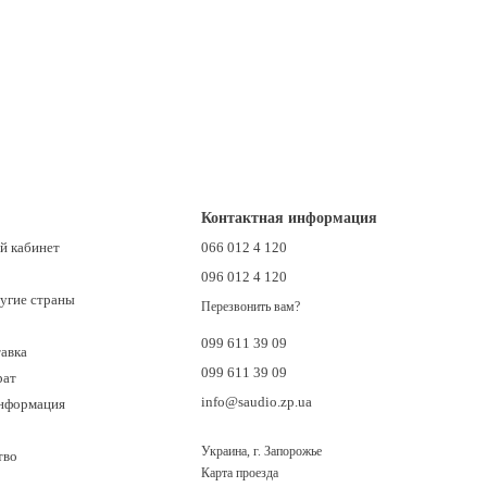
Контактная информация
й кабинет
066 012 4 120
096 012 4 120
ругие страны
Перезвонить вам?
099 611 39 09
тавка
099 611 39 09
рат
info@saudio.zp.ua
информация
Украина, г. Запорожье
тво
Карта проезда