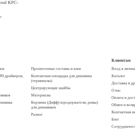
ood KFC-
е
Клиентам
ков
Пропиточные составы и клея
Вход в личны
ВЧ драйверов,
Контактная площадка для динамика
Каталог
(терминалы)
Доставка в д
Центрирующие шайбы
О нас
амиков
Материалы
Оплата и дос
инамика
Корзины (Диффузородержатели, рамы)
Обмен и возв
для динамиков
Контактная 
Разное
Блог
Сотрудничес