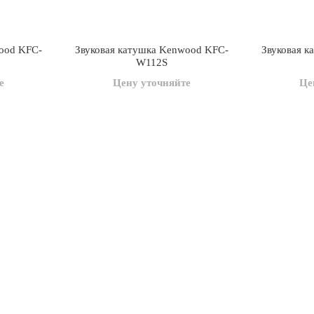
ood KFC-
Звуковая катушка Kenwood KFC-
Звуковая 
W112S
е
Цену уточняйте
Це