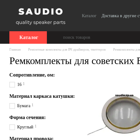
Перейти к основному контенту
Каталог
Доставка в другие 
Сотрудничество
Каталог
Главная
Ремонтные комплекты для ВЧ драйверов, твиттеров
Ремкомплекты для
Ремкомплекты для советских 
Сопротивление, ом:
1
16
Материал каркаса катушки:
1
Бумага
Форма сечения:
1
Круглый
Материал провода: