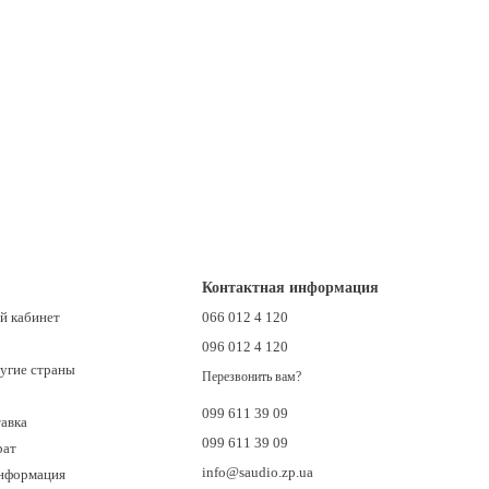
Контактная информация
й кабинет
066 012 4 120
096 012 4 120
ругие страны
Перезвонить вам?
099 611 39 09
тавка
099 611 39 09
рат
info@saudio.zp.ua
информация