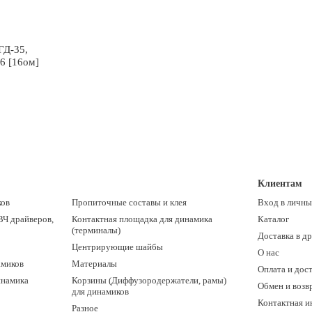
ГД-35,
6 [16ом]
Клиентам
ков
Пропиточные составы и клея
Вход в личны
ВЧ драйверов,
Контактная площадка для динамика
Каталог
(терминалы)
Доставка в д
Центрирующие шайбы
О нас
амиков
Материалы
Оплата и дос
инамика
Корзины (Диффузородержатели, рамы)
Обмен и возв
для динамиков
Контактная 
Разное