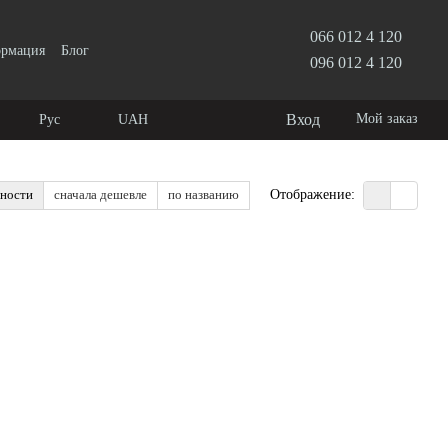
066 012 4 120
ормация
Блог
096 012 4 120
Вход
Мой заказ
Рус
UAH
рности
сначала дешевле
по названию
Отображение: