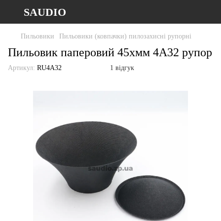
SAUDIO
Пильовики
Пильовики (ковпачки) пилозахисні рупорні
Пильовик паперовий 45xмм 4А32 рупор
Артикул:
RU4A32
1 відгук