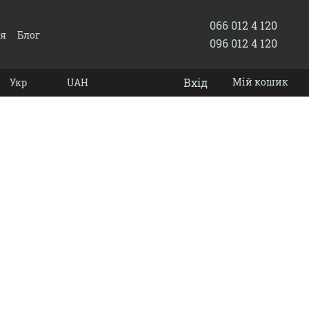
066 012 4 120
ія
Блог
096 012 4 120
Вхід
Мій кошик
Укр
UAH