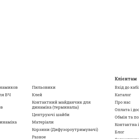
Клієнтам
инамиков
Пильовики
Вхід до каб
ля ВЧ
Клей
Каталог
Контактний майданчик для
Про нас
ов
динаміка (терминалы)
Оплата і до
Центруючі шайби
Обмін та п
динаміка
Матеріали
Контактна 
Корзини (Дифузороутримувачі)
Блог
Разное