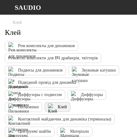
SAUDIO
Клей
Клей
Рем.комплекты для динамиков
Ремонтні комплекти для ВЧ драйверів, твіттерів
Подвесы для динамиков
Звуковые катушки
Підвідний провід для динаміка
Диффузоры с подвесом
Диффузоры
Пильовики
Клей
Контактний майданчик для динаміка (терминалы)
Центруючі шайби
Матеріали