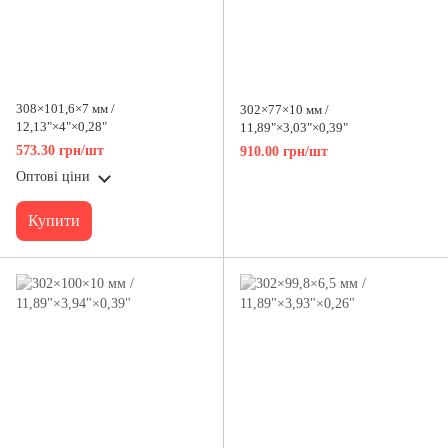
308×101,6×7 мм /
302×77×10 мм /
12,13"×4"×0,28"
11,89"×3,03"×0,39"
573.30 грн/шт
910.00 грн/шт
Оптові ціни
Купити