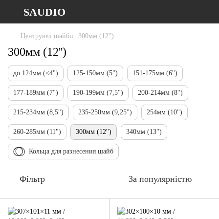
SAUDIO
Центруючі шайби
300мм (12'')
300мм (12'')
до 124мм (<4")
125-150мм (5")
151-175мм (6'')
177-189мм (7'')
190-199мм (7,5'')
200-214мм (8'')
215-234мм (8,5")
235-250мм (9,25'')
254мм (10'')
260-285мм (11")
300мм (12'')
340мм (13")
Кольца для разнесения шайб
Фільтр
За популярністю