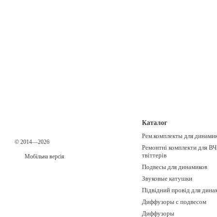
Каталог
Рем.комплекты для динами
© 2014—2026
Ремонтні комплекти для ВЧ
твіттерів
Мобільна версія
Подвесы для динамиков
Звуковые катушки
Підвідний провід для дина
Диффузоры с подвесом
Диффузоры