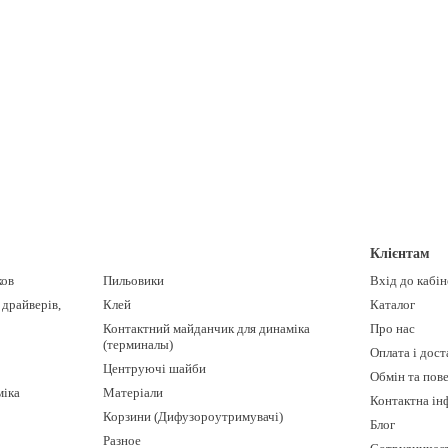
Клієнтам
ков
Пильовики
Вхід до кабі
 драйверів,
Клей
Каталог
Контактний майданчик для динаміка
Про нас
(терминалы)
Оплата і дост
Центруючі шайби
Обмін та пов
міка
Матеріали
Контактна ін
Корзини (Дифузороутримувачі)
Блог
Разное