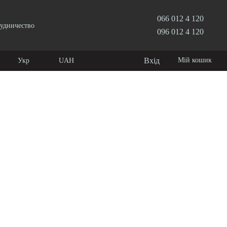
066 012 4 120
удничество
096 012 4 120
Вхід
Мій кошик
Укр
UAH