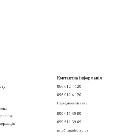
Контактна інформація
нету
066 012 4 120
096 012 4 120
Передзвонити вам?
авка
099 611 39 09
ернення
099 611 39 09
формація
info@saudio.zp.ua