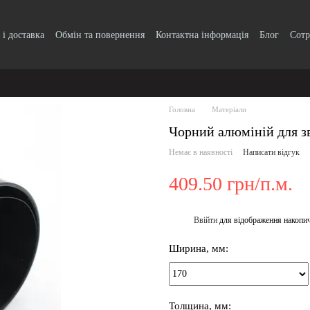
 і доставка
Обмін та повернення
Контактна інформація
Блог
Сотр
Головна
Матеріали
Чорний алюміній для з
Немає в наявності
Написати відгук
409.50 грн/п.м.
Ввійти
для відображення накопи
%
Ширина, мм:
Толщина, мм: