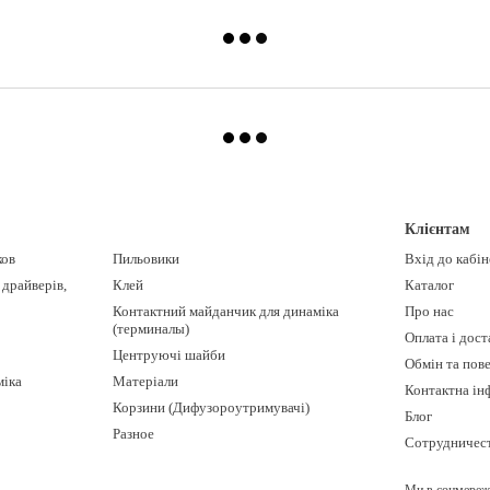
Клієнтам
ков
Пильовики
Вхід до кабі
 драйверів,
Клей
Каталог
Контактний майданчик для динаміка
Про нас
(терминалы)
Оплата і дост
Центруючі шайби
Обмін та пов
міка
Матеріали
Контактна ін
Корзини (Дифузороутримувачі)
Блог
Разное
Сотрудничес