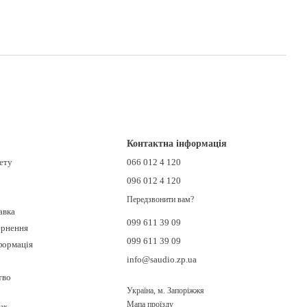
Контактна інформація
нету
066 012 4 120
096 012 4 120
Передзвонити вам?
авка
099 611 39 09
ернення
099 611 39 09
формація
info@saudio.zp.ua
тво
Україна, м. Запоріжжя
Мапа проїзду