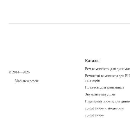
Каталог
Рем.комплекты для динами
© 2014—2026
Ремонтні комплекти для ВЧ
твіттерів
Мобільна версія
Подвесы для динамиков
Звуковые катушки
Підвідний провід для дина
Диффузоры с подвесом
Диффузоры