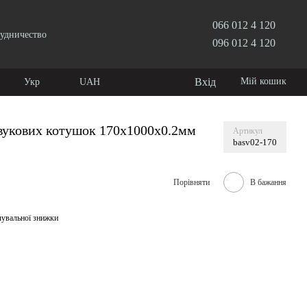
066 012 4 120
удничество
096 012 4 120
Вхід
Мій кошик
Укр
UAH
вукових котушок 170х1000х0.2мм
Артикул
basv02-170
Порівняти
В бажання
чувальної знижки