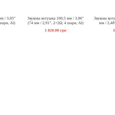
м / 3,95"
Звукова котушка 100,5 мм / 3,96"
Звукова коту
шари, Al)
(74 мм / 2,91", 2+2Ω, 4 шари, Al)
мм / 2,48
1 820.00 грн
1