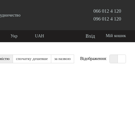
066 012 4 120
удничество
096 012 4 120
Вхід
Мій кошик
Укр
UAH
рністю
спочатку дешевше
за назвою
Відображення: