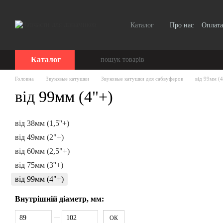
Перейти до основного контенту
Каталог
Про нас
Оплата
Каталог
Головна
Звуковые катушки
Звуковые катушки для сабвуферов
від 99мм (4
від 99мм (4"+)
від 38мм (1,5''+)
від 49мм (2"+)
від 60мм (2,5"+)
від 75мм (3''+)
від 99мм (4"+)
Внутрішній діаметр, мм:
Від Внутрішній діаметр, мм:
До Внутрішній діаметр, мм:
ОК