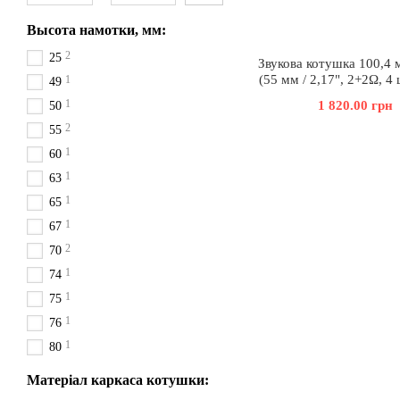
Высота намотки, мм:
2
25
Звукова котушка 100,4 м
(55 мм / 2,17", 2+2Ω, 4 
1
49
1
1 820.00 грн
50
2
55
1
60
1
63
1
65
1
67
2
70
1
74
1
75
1
76
1
80
Матеріал каркаса котушки: