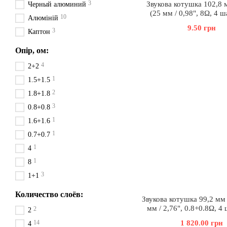
3
Звукова котушка 102,8 м
Черный алюминий
(25 мм / 0,98", 8Ω, 4 ш
10
Алюміній
9.50 грн
3
Каптон
Опір, ом:
4
2+2
1
1.5+1.5
2
1.8+1.8
3
0.8+0.8
1
1.6+1.6
1
0.7+0.7
1
4
1
8
3
1+1
Количество слоёв:
Звукова котушка 99,2 мм 
мм / 2,76", 0.8+0.8Ω, 4 
2
2
14
1 820.00 грн
4