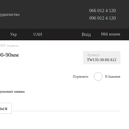
066 012 4 120
удничество
096 012 4 120
Вхід
Мій кошик
Укр
UAH
ППУ подвесы
00-90мм
Артикул
TW135-30-H1A12
Порівняти
В бажання
чувальної знижки
ться