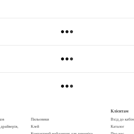
Клієнтам
ков
Пильовики
Вхід до кабі
 драйверів,
Клей
Каталог
Контактний майданчик для динаміка
Про нас