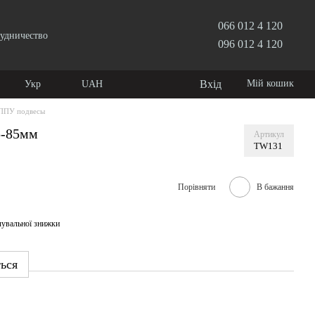
066 012 4 120
удничество
096 012 4 120
Вхід
Мій кошик
Укр
UAH
ППУ подвесы
5-85мм
Артикул
TW131
Порівняти
В бажання
чувальної знижки
ться