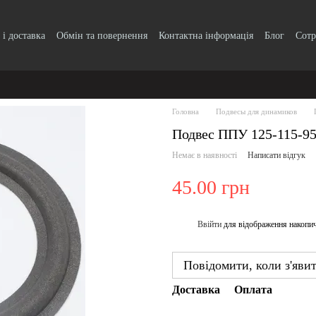
 і доставка
Обмін та повернення
Контактна інформація
Блог
Сотр
Головна
Подвесы для динамиков
Подвес ППУ 125-115-9
Немає в наявності
Написати відгук
45.00 грн
Ввійти
для відображення накопи
%
Повідомити, коли з'яви
Доставка
Оплата