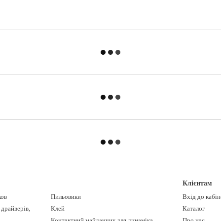
Клієнтам
ков
Пильовики
Вхід до кабі
 драйверів,
Клей
Каталог
Контактний майданчик для динаміка
Про нас