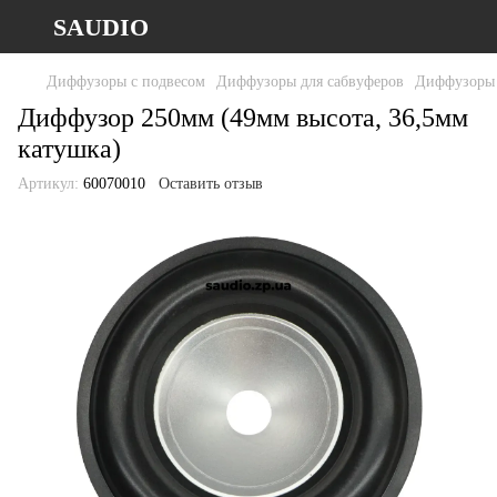
SAUDIO
Диффузоры с подвесом
Диффузоры для сабвуферов
Диффузоры 
Диффузор 250мм (49мм высота, 36,5мм
катушка)
Артикул:
60070010
Оставить отзыв