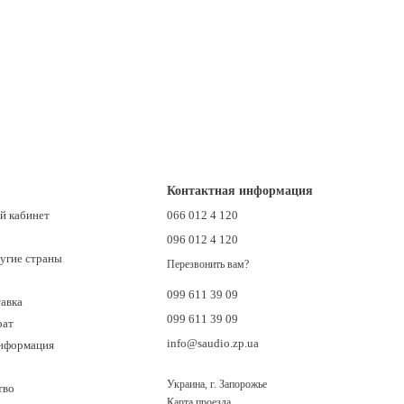
Контактная информация
й кабинет
066 012 4 120
096 012 4 120
ругие страны
Перезвонить вам?
099 611 39 09
тавка
099 611 39 09
рат
info@saudio.zp.ua
информация
Украина, г. Запорожье
тво
Карта проезда