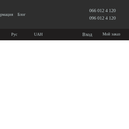
066 012 4 120
ормация
Блог
096 012 4 120
Вход
Мой заказ
Рус
UAH