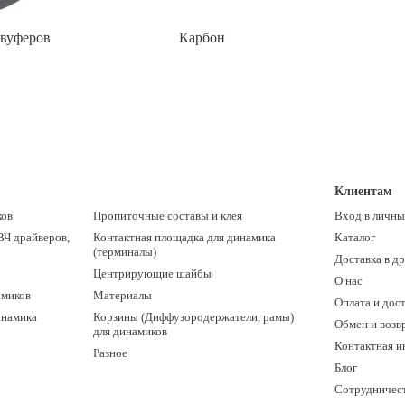
бвуферов
Карбон
Клиентам
ков
Пропиточные составы и клея
Вход в личны
ВЧ драйверов,
Контактная площадка для динамика
Каталог
(терминалы)
Доставка в д
Центрирующие шайбы
О нас
амиков
Материалы
Оплата и дос
инамика
Корзины (Диффузородержатели, рамы)
Обмен и возв
для динамиков
Контактная 
Разное
Блог
Сотрудничес