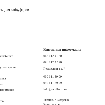
сы для сабвуферов
Контактная информация
й кабинет
066 012 4 120
096 012 4 120
ругие страны
Перезвонить вам?
099 611 39 09
тавка
099 611 39 09
рат
info@saudio.zp.ua
информация
Украина, г. Запорожье
тво
Карта проезда