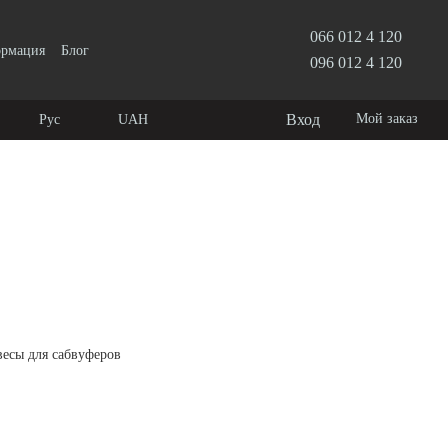
066 012 4 120
ормация
Блог
096 012 4 120
Вход
Мой заказ
Рус
UAH