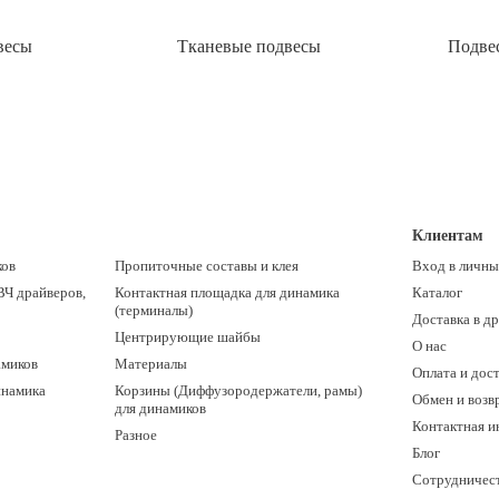
весы
Тканевые подвесы
Подве
Клиентам
ков
Пропиточные составы и клея
Вход в личны
ВЧ драйверов,
Контактная площадка для динамика
Каталог
(терминалы)
Доставка в д
Центрирующие шайбы
О нас
амиков
Материалы
Оплата и дос
инамика
Корзины (Диффузородержатели, рамы)
Обмен и возв
для динамиков
Контактная 
Разное
Блог
Сотрудничес