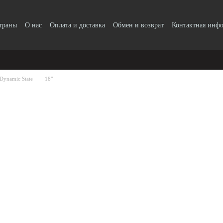
страны
О нас
Оплата и доставка
Обмен и возврат
Контактная инф
Dynamic State
18"