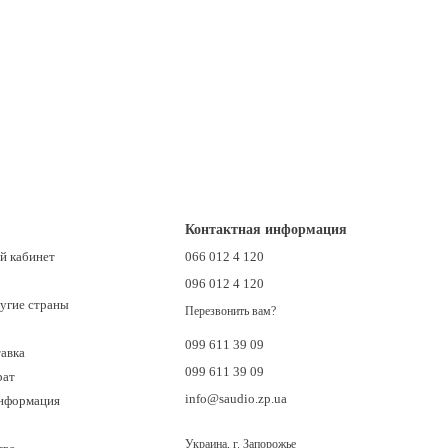
Контактная информация
й кабинет
066 012 4 120
096 012 4 120
ругие страны
Перезвонить вам?
099 611 39 09
тавка
099 611 39 09
рат
info@saudio.zp.ua
информация
Украина, г. Запорожье