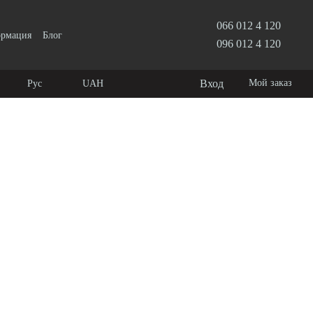
066 012 4 120
ормация
Блог
096 012 4 120
Вход
Мой заказ
Рус
UAH