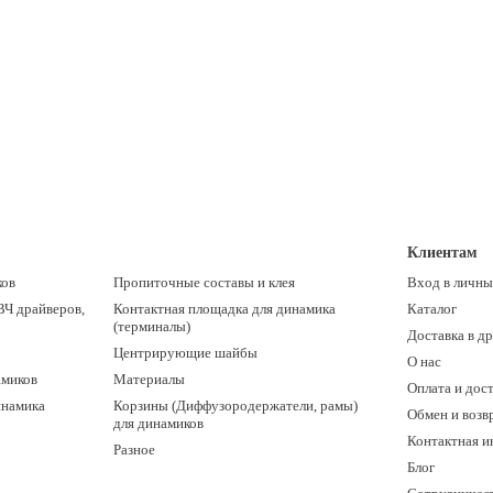
Клиентам
ков
Пропиточные составы и клея
Вход в личны
ВЧ драйверов,
Контактная площадка для динамика
Каталог
(терминалы)
Доставка в д
Центрирующие шайбы
О нас
амиков
Материалы
Оплата и дос
инамика
Корзины (Диффузородержатели, рамы)
Обмен и возв
для динамиков
Контактная 
Разное
Блог