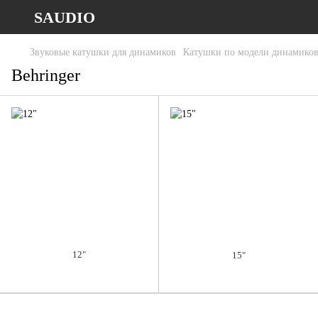
SAUDIO
Звуковые катушки для динамиков
Катушки по модели динамико
Behringer
12"
15"