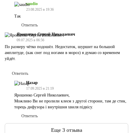
saudio
23.08.2025 в 19:36
Так
Ответить
Ярошенко Сергей Николаевич
09.07.2025 в 06:56
По размеру чётко подошёл. Недостаток, шуршит на большой
амплитуде, (как снег под ногами в мороз) я думаю со временем
уйдёт.
Ответить
Назар
17.09.2025 в 21:19
Ярошенко Сергей Николаевич,
Можливо Ви не пролили клеєм з другої сторони, там де стик,
торець дифузора і внутрішня хвиля підвісу.
Ответить
Еще 3 отзыва