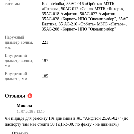
системы:
Radiotehnika, 35АС‑016 «Орбита» МЗТБ
«Янтарь», 50АС‑012 «Союз» МЗТБ «Янтарь»,
35АС‑018 Амфитон, 50АС‑022 Амфитон,
35АС‑028 «Корвет» НПО "Океанприбор", 35АС
Балтика, 35 АС-216 «Орбита» МЗТБ «Янтарь»,
35АС‑208 «Корвет» НПО "Океанприбор"
Наружный
диаметр волны,
221
мм:
Внутренний
диаметр волны,
197
мм:
Внутренний
185
диаметр, мм:
Отзывы
8
Микола
15.07.2026 в 13:15
Чи підійде для ремонту НЧ динаміка в АС "Амфітон 25АС-027" (по
паспорту там має стояти 50 ГДН-3-30, по факту - не дивився?)
Ответить