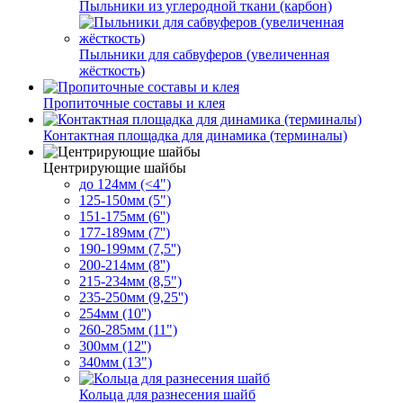
Пыльники из углеродной ткани (карбон)
Пыльники для сабвуферов (увеличенная
жёсткость)
Пропиточные составы и клея
Контактная площадка для динамика (терминалы)
Центрирующие шайбы
до 124мм (<4")
125-150мм (5")
151-175мм (6'')
177-189мм (7'')
190-199мм (7,5'')
200-214мм (8'')
215-234мм (8,5")
235-250мм (9,25'')
254мм (10'')
260-285мм (11")
300мм (12'')
340мм (13")
Кольца для разнесения шайб