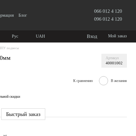
066 012 4 120
ормация
Блог
096 012 4 120
Вход
Мой заказ
Рус
UAH
ППУ подвесы
20мм
Артикул
40001002
К сравнению
В желания
льной скидки
Быстрый заказ