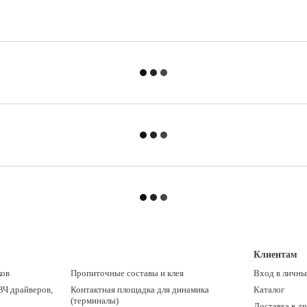
Клиентам
ков
Пропиточные составы и клея
Вход в личны
ВЧ драйверов,
Контактная площадка для динамика
Каталог
(терминалы)
Доставка в д