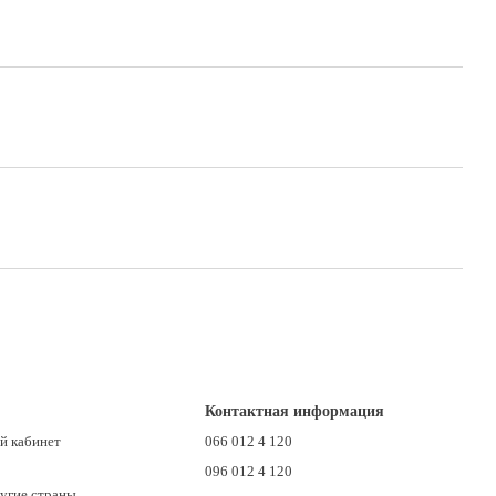
Контактная информация
й кабинет
066 012 4 120
096 012 4 120
ругие страны