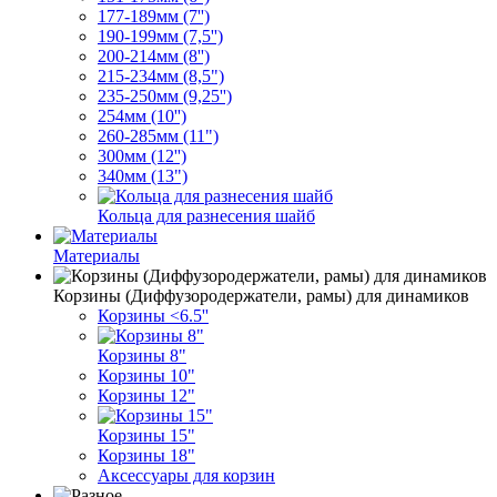
177-189мм (7'')
190-199мм (7,5'')
200-214мм (8'')
215-234мм (8,5")
235-250мм (9,25'')
254мм (10'')
260-285мм (11")
300мм (12'')
340мм (13")
Кольца для разнесения шайб
Материалы
Корзины (Диффузородержатели, рамы) для динамиков
Корзины <6.5''
Корзины 8"
Корзины 10"
Корзины 12"
Корзины 15"
Корзины 18"
Аксессуары для корзин