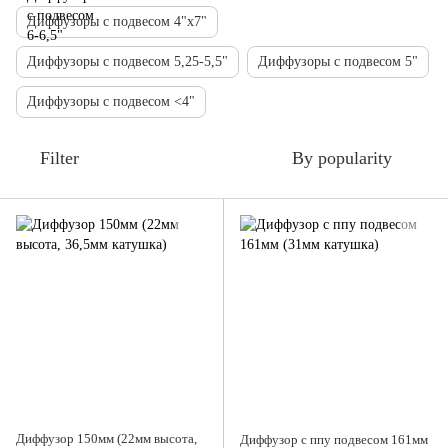
Диффузоры с подвесом 4"х7"
Диффузоры с подвесом 5,25-5,5"
Диффузоры с подвесом 5"
Диффузоры с подвесом <4"
Filter
By popularity
Диффузор 150мм (22мм высота,
Диффузор с ппу подвесом 161мм