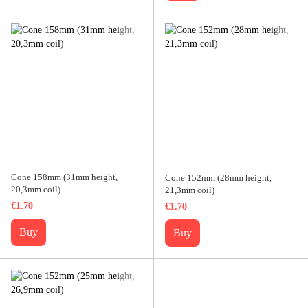
Cone 158mm (31mm height,
Cone 152mm (28mm height,
20,3mm coil)
21,3mm coil)
€1.70
€1.70
Buy
Buy