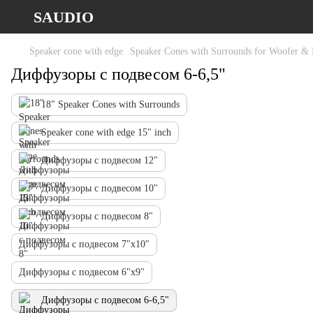
SAUDIO
Speaker cone with edge
Speaker Cones with Surrounds for Woofer & 
Диффузоры с подвесом 6-6,5"
18" Speaker Cones with Surrounds
Speaker cone with edge 15" inch
Диффузоры с подвесом 12"
Диффузоры с подвесом 10"
Диффузоры с подвесом 8"
Диффузоры с подвесом 7"х10"
Диффузоры с подвесом 6"х9"
Диффузоры с подвесом 6-6,5"