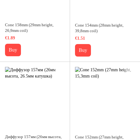
Cone 158mm (29mm height,
Cone 154mm (28mm height,
26,9mm coil)
39,8mm coil)
€1.89
€1.51
Buy
Buy
Диффузор 157мм (26мм высота,
Cone 152mm (27mm height,