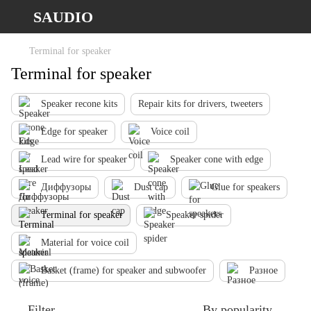
SAUDIO
Terminal for speaker
Terminal for speaker
Speaker recone kits
Repair kits for drivers, tweeters
Edge for speaker
Voice coil
Lead wire for speaker
Speaker cone with edge
Диффузоры
Dust cap
Glue for speakers
Terminal for speaker
Speaker spider
Material for voice coil
Basket (frame) for speaker and subwoofer
Разное
Filter
By popularity