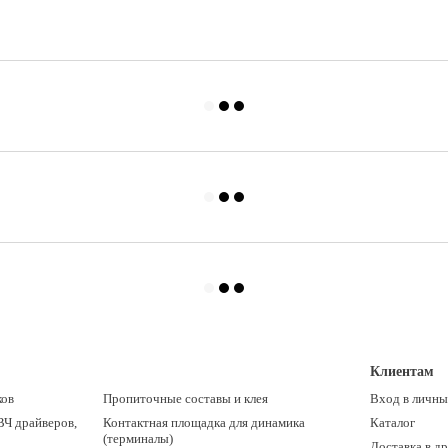
Клиентам
ков
Пропиточные составы и клея
Вход в личны
ВЧ драйверов,
Контактная площадка для динамика
Каталог
(терминалы)
Доставка в д