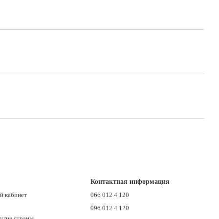
Контактная информация
й кабинет
066 012 4 120
096 012 4 120
ругие страны