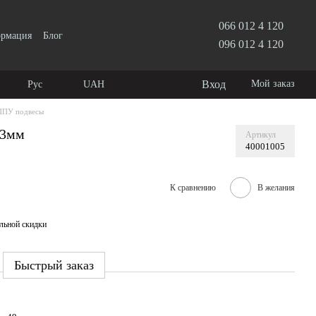
066 012 4 120
ормация
Блог
096 012 4 120
Вход
Мой заказ
Рус
UAH
ППУ подвесы
33мм
Артикул
40001005
К сравнению
В желания
льной скидки
Быстрый заказ