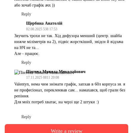
або хочаб графік ачх ))
Reply
Щербина Анатолій
02.08.2025 538 17:53
Звучить трохи не так. Хід дифузора менший (центр. шайба
нижче міліметрів на 2), підвіс жорсткіший, звідси й відлача
на НЧ не та...
Але - працює.
Reply
Пінтоха Микола Миколайович
17.11.2025 0811 20:08
Valentyn, нема чим знімати графік, запхав в 60л корпуса зя. я
не професіонал, переклеював сам... намахався, щоб грали без
репіння.
Для моїх потреб хватає, на черзі ще 2 штуки :)
Reply
Write a review