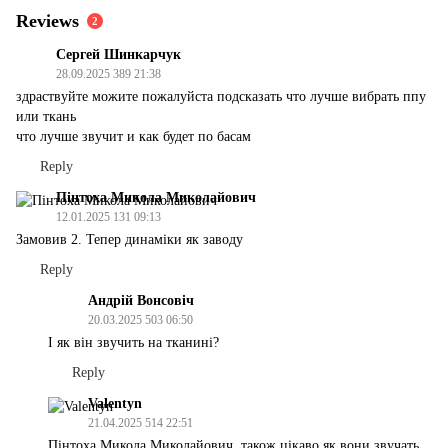
Reviews
2
Сергей Шинкарчук
28.09.2025 389 21:38
здраствуйте можите пожалуйста подсказать что лучше вибрать ппу
или ткань
что лучше звучит и как будет по басам
Reply
Пінтоха Микола Миколайович
12.01.2025 131 09:13
Замовив 2. Тепер динаміки як заводу
Reply
Андрій Вонсовіч
20.03.2025 503 06:50
І як він звучить на тканині?
Reply
Valentyn
21.04.2025 514 22:51
Пінтоха Микола Миколайович, також цікаво як вони звучать